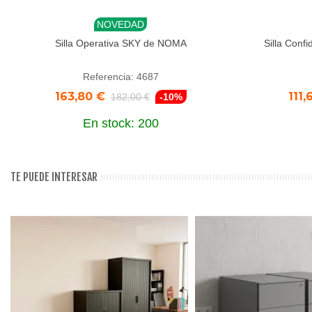
NOVEDAD
Añadir al carrito
Aña
Silla Operativa SKY de NOMA
Silla Con
Referencia: 4687
163,80 €
111,
182,00 €
-10%
En stock: 200
TE PUEDE INTERESAR