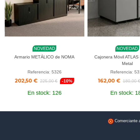
NOVEDAD
NOVEDAD
Añadir al carrito
Añadir al carrito
Armario METÁLICO de NOMA
Cajonera Móvil ATLAS
Metal
Referencia: 5326
Referencia: 5
202,50 €
162,00 €
225,00 €
-10%
180,00 
En stock: 126
En stock: 1
Comerciante 