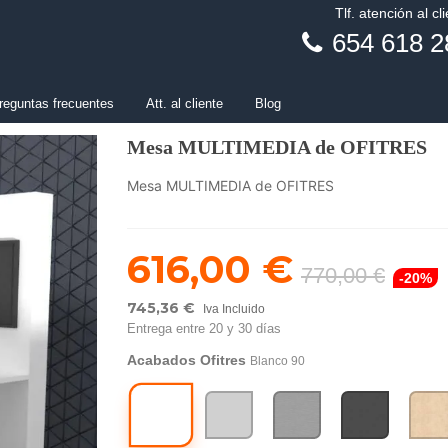
Tlf. atención al cl
654 618 2
reguntas frecuentes
Att. al cliente
Blog
Mesa MULTIMEDIA de OFITRES
Mesa MULTIMEDIA de OFITRES
616,00 €
770,00 €
-20%
745,36 €
Iva Incluido
Entrega entre 20 y 30 días
Acabados Ofitres
Blanco 90
Blanco
Gris
Aluminio
Gris
Arce
90
80
87
Sombra
84
14