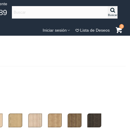
iente
89
Buscar
0
Iniciar sesión
Lista de Deseos
Roble
Haya
Nebraska
Nogal
Roble
Natural
Natural
15
11
Oscuro
71
12
10