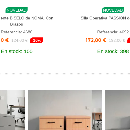
NOVEDAD
NOVEDAD
dir al carrito
Añadir al carrito
fidente BISELO de NOMA. Con
Silla Operativa PASSION
Brazos
Referencia: 4686
Referencia: 4692
60 €
172,80 €
124,00 €
-10%
192,00 €
En stock: 100
En stock: 398