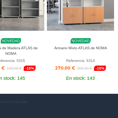
NOVEDAD
NOVEDAD
r al carrito
Añadir al carrito
ía de Madera ATLAS de
Armario Mixto ATLAS de NOMA
NOMA
ferencia: 5315
Referencia: 5314
0 €
270,00 €
140,00 €
-10%
300,00 €
-10%
n stock: 145
En stock: 143
rar el certificado
.