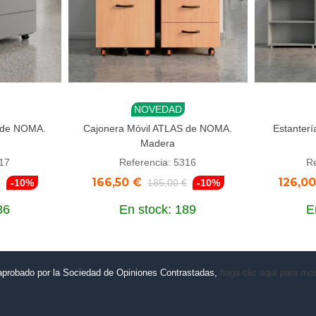
NOVEDAD
Añadir al carrito
Añadi
 de NOMA.
Cajonera Móvil ATLAS de NOMA.
Estanter
Madera
317
Referencia: 5316
Re
166,50 €
126,0
€
-10%
185,00 €
-10%
86
En stock: 189
E
aprobado por la Sociedad de Opiniones Contrastadas,
haga clic aquí para most