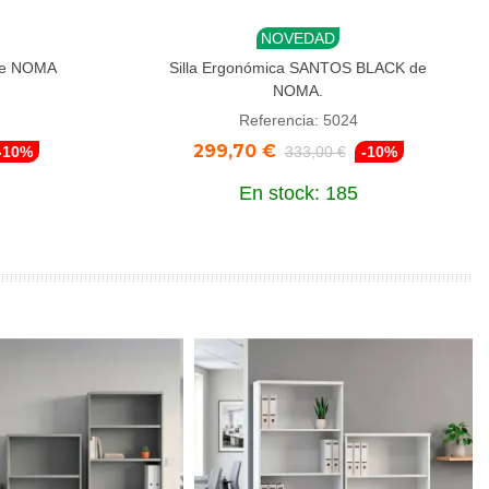
NOVEDAD
Añadir al carrito
 de NOMA
Silla Ergonómica SANTOS BLACK de
NOMA.
Referencia: 5024
299,70 €
-10%
333,00 €
-10%
En stock: 185