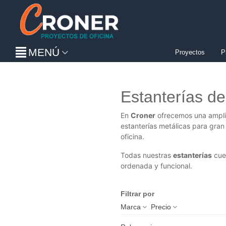
MENÚ
Proyectos
P
Estanterías de 
En
Croner
ofrecemos una ampl
estanterías metálicas para gran
oficina.
Todas nuestras
estanterías
cue
ordenada y funcional.
Filtrar por
Marca
Precio