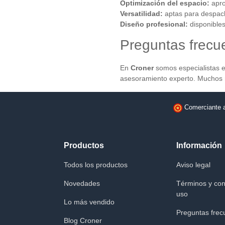
Optimización del espacio:
apro
Versatilidad:
aptas para despach
Diseño profesional:
disponibles
Preguntas frecu
En
Croner
somos especialistas 
asesoramiento experto. Muchos
Comerciante 
Productos
Información
Todos los productos
Aviso legal
Novedades
Términos y con
uso
Lo más vendido
Preguntas frec
Blog Croner