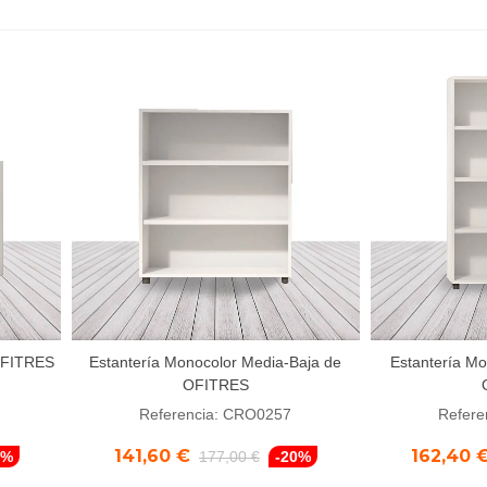
 OFITRES
Estantería Monocolor Media-Baja de
Estantería Mo
Añadir al carrito
Añadir a
OFITRES
Referencia: CRO0257
Refere
141,60 €
162,40 
0%
177,00 €
-20%