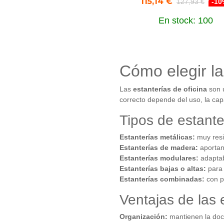
115,14 €
127,93 €
-10
En stock: 100
Cómo elegir la
Las
estanterías de oficina
son 
correcto depende del uso, la ca
Tipos de estante
Estanterías metálicas:
muy resis
Estanterías de madera:
aportan
Estanterías modulares:
adaptab
Estanterías bajas o altas:
para 
Estanterías combinadas:
con p
Ventajas de las 
Organización:
mantienen la doc