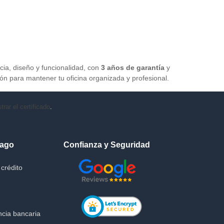
cia, diseño y funcionalidad, con
3 años de garantía
y
ión para mantener tu oficina organizada y profesional.
rar el certificado
.
Pago
Confianza y Seguridad
crédito
cia bancaria