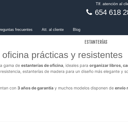
Tlf. atención al cl
654 618 2
reguntas frecuentes
Att. al cliente
Blog
ESTANTERÍAS
oficina prácticas y resistentes
ia gama de
estanterías de oficina
, ideales para
organizar libros, ca
 resistencia, estanterías de madera para un diseño más elegante y 
ntan con
3 años de garantía
y muchos modelos disponen de
envío r