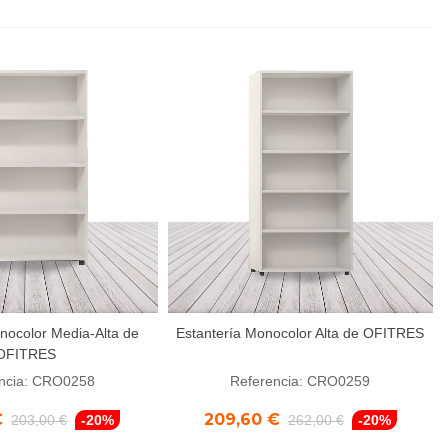
nocolor Media-Alta de
Estantería Monocolor Alta de OFITRES
l carrito
Añadir al carrito
OFITRES
ncia: CRO0258
Referencia: CRO0259
€
209,60 €
203,00 €
-20%
262,00 €
-20%