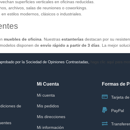
vechan superficies verticales en oficinas reducidas.
os, archivos, salas de reuniones o coworkings.
 en estilos modernos, clásicos o industriales.
entes
en
muebles de oficina
. Nuestras
estanterías
destacan por su resisten
 modelos disponen de
envío rápido a partir de 3 días
. La mejor soluc
aprobado por la Sociedad de Opiniones Contrastadas,
haga clic aquí para most
Mi Cuenta
Formas de 
Mi cuenta
Tarjeta de 
diciones de
Mis pedidos
PayPal
Mis direcciones
uentes
Transferen
Mi información