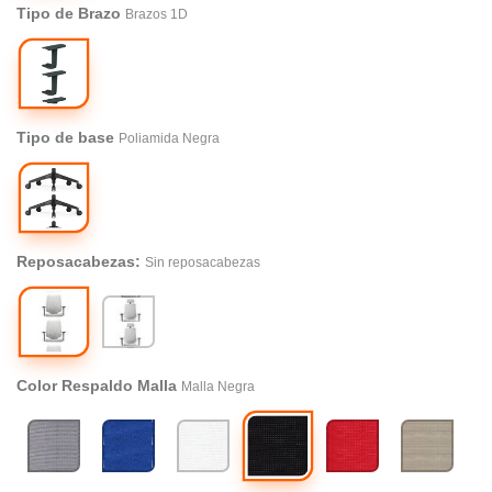
Tipo de Brazo
Brazos 1D
Brazos
1D
Tipo de base
Poliamida Negra
Poliamida
Negra
Reposacabezas:
Sin reposacabezas
Sin
Con
reposacabezas
reposacabezas
Color Respaldo Malla
Malla Negra
Malla
Malla
Malla
Malla
Malla
Malla
Negra
Gris
Azul
Blanca
Roja
Beige