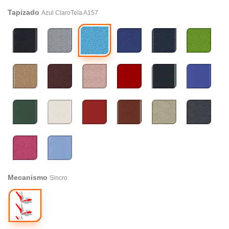
Tapizado
Azul ClaroTela A157
Azul
NegroTela
Gris
Azul
Azul
VerdeTela
ClaroTela
009
ClaroTela
Tela
OscuroTela
A155
A170
169
6098
A157
Marron
Burdeos
Rosa
Rojo
Simil
Simil
Tela
Tela
Palo
Tela
Piel
Piel
A302
109
A315
079
Negro
Azul
Napppel
Oscuro
Simil
Simil
Simil
Simil
Beige
Gris
024
Napppel
Piel
Piel
Piel
Piel
Tela
OscuroTela
021
Verde
Beige
Rojo
Marron
1005
8010
Napppel
Napppel
Napppel
Napppel
RosaTela
Simil
018
004
013
014
034
Piel
Azul
Claro
Mecanismo
Sincro
Napppel
020
Sincro