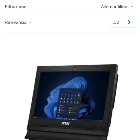
Filtrar por
Alternar filtros
Sigu
Relevancia
1/2