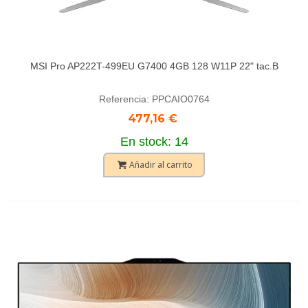
MSI Pro AP222T-499EU G7400 4GB 128 W11P 22" tac.B
Referencia: PPCAIO0764
477,16 €
En stock: 14
Añadir al carrito