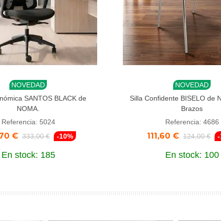
NOVEDAD
NOVEDAD
dir al carrito
Añadir al carrito
gonómica SANTOS BLACK de
Silla Confidente BISELO de
NOMA.
Brazos
Referencia: 5024
Referencia: 4686
70 €
111,60 €
333,00 €
-10%
124,00 €
En stock: 185
En stock: 100