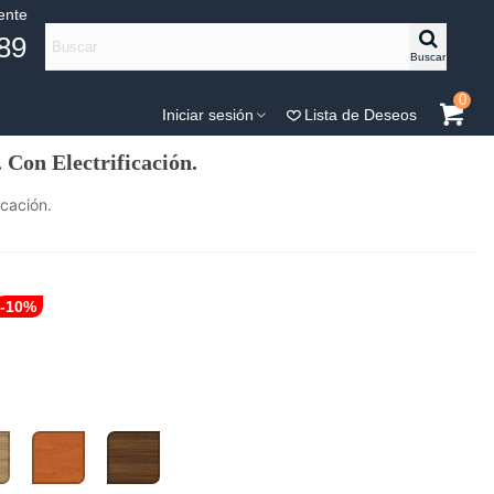
iente
89
Buscar
0
Iniciar sesión
Lista de Deseos
on Electrificación.
cación.
-10%
Cerezo
Nogal
co
Victoria