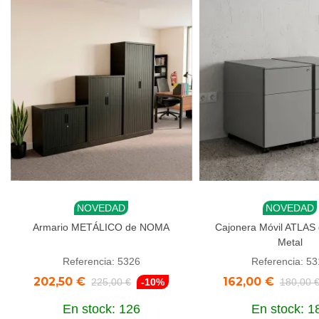
NOVEDAD
NOVEDAD
Añadir al carrito
Añadir al carrito
Armario METÁLICO de NOMA
Cajonera Móvil ATLAS
Metal
Referencia: 5326
Referencia: 5
202,50 €
162,00 €
225,00 €
-10%
180,00 
En stock: 126
En stock: 1