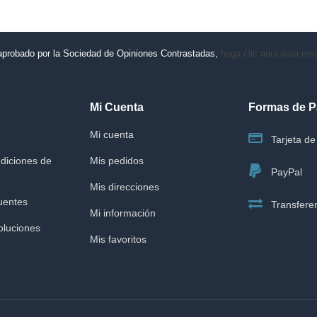
aprobado por la Sociedad de Opiniones Contrastadas,
haga clic aquí para most
Mi Cuenta
Formas de 
Mi cuenta
Tarjeta de 
diciones de
Mis pedidos
PayPal
Mis direcciones
uentes
Transferen
Mi información
oluciones
Mis favoritos