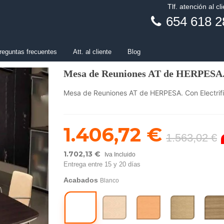
Tlf. atención al cl
654 618 2
reguntas frecuentes
Att. al cliente
Blog
Mesa de Reuniones AT de HERPESA. C
Mesa de Reuniones AT de HERPESA. Con Electrifi
1.406,72 €
1.563,02 €
1.702,13 €
Iva Incluido
Entrega entre 15 y 20 días
Acabados
Blanco
Blanco
Arce
Haya
Roble
Roble
Rústi