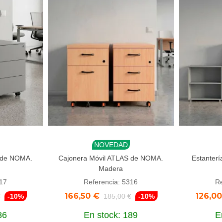
NOVEDAD
Añadir al carrito
Añadi
 de NOMA.
Cajonera Móvil ATLAS de NOMA.
Estanter
Madera
317
Referencia: 5316
Re
166,50 €
126,0
€
-10%
185,00 €
-10%
86
En stock: 189
E