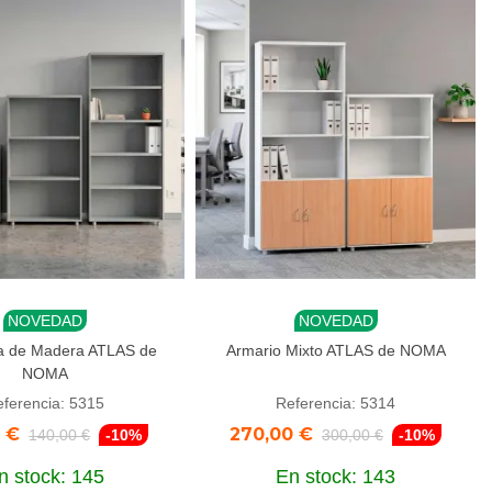
NOVEDAD
NOVEDAD
r al carrito
Añadir al carrito
ía de Madera ATLAS de
Armario Mixto ATLAS de NOMA
NOMA
ferencia: 5315
Referencia: 5314
0 €
270,00 €
140,00 €
-10%
300,00 €
-10%
n stock: 145
En stock: 143