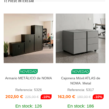
TE PUEDE INTERESAR
NOVEDAD
NOVEDAD
Armario METÁLICO de NOMA
Cajonera Móvil ATLAS de
NOMA. Metal
Referencia: 5326
Referencia: 5317
202,50 €
162,00 €
225,00 €
-10%
180,00 €
-10%
En stock: 126
En stock: 186