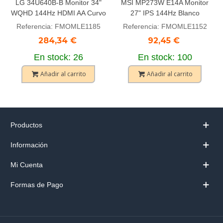
LG 34U640B-B Monitor 34"
MSI MP273W E14A Monitor
WQHD 144Hz HDMI AA Curvo
27" IPS 144Hz Blanco
Referencia: FMOMLE1185
Referencia: FMOMLE1152
284,34 €
92,45 €
En stock: 26
En stock: 100
Añadir al carrito
Añadir al carrito
Productos
Información
Mi Cuenta
Formas de Pago