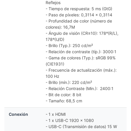
Reflejos
- Tiempo de respuesta: 5 ms (GtG)
- Paso de píxeles: 0,3114 x 0,3114
- Profundidad de color (número de
colores): 16,7M
- Ángulo de visión (CR≥10): 178º(R/L),
178º(U/D)
- Brillo (Typ.): 250 cd/m²
- Relación de contraste (típ.): 3000:1
- Gama de colores (Typ.): sRGB 99%
(CIE1931)
- Frecuencia de actualización (máx.):
100 Hz
- Brillo (mín.): 220 cd/m²
- Relación Contraste (Min.): 2400:1
- Bit de color: 8 bit
- Tamaño: 68,5 cm
Conexión
- 1 x HDMI
- 1 x USB-C 1920 x 1080
- USB-C (Transmisión de datos) 15 W