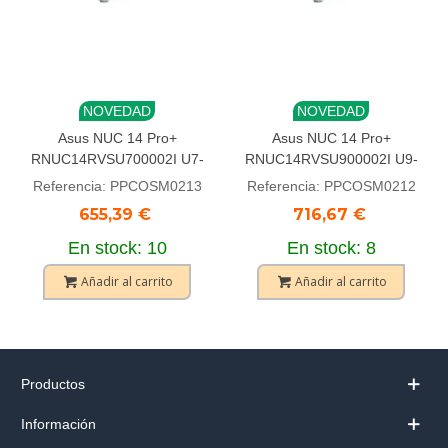
NOVEDAD
NOVEDAD
Asus NUC 14 Pro+
Asus NUC 14 Pro+
RNUC14RVSU700002I U7-
RNUC14RVSU900002I U9-
155H Plata
185H Plata
Referencia: PPCOSM0213
Referencia: PPCOSM0212
655,39 €
716,67 €
En stock: 10
En stock: 8
Añadir al carrito
Añadir al carrito
Productos
Información