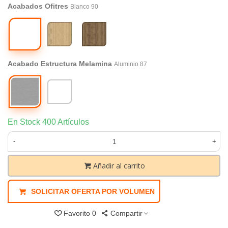
Acabados Ofitres
Blanco 90
Blanco
Roble
Nogal
90
Natural
11
71
Acabado Estructura Melamina
Aluminio 87
Aluminio
Blanco
87
90
En Stock
400 Artículos
-
+
Añadir al carrito
SOLICITAR OFERTA POR VOLUMEN
Favorito
0
Compartir