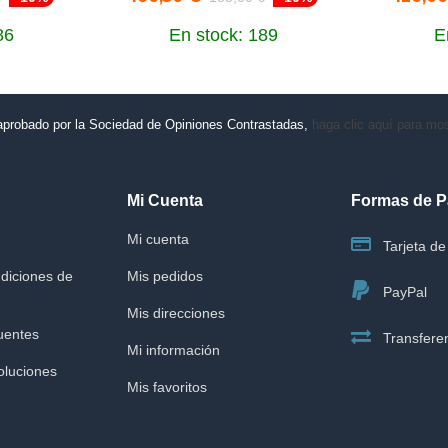
86
En stock: 189
E
aprobado por la Sociedad de Opiniones Contrastadas,
haga clic aquí para most
Mi Cuenta
Formas de 
Mi cuenta
Tarjeta de 
diciones de
Mis pedidos
PayPal
Mis direcciones
uentes
Transferen
Mi información
oluciones
Mis favoritos