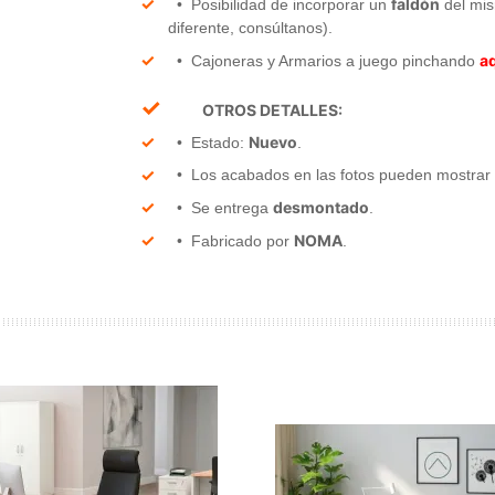
faldón
• Posibilidad de incorporar un
del mis
diferente, consúltanos).
a
• Cajoneras y Armarios a juego pinchando
✓
OTROS DETALLES:
Nuevo
• Estado:
.
• Los acabados en las fotos pueden mostrar li
desmontado
• Se entrega
.
NOMA
• Fabricado por
.