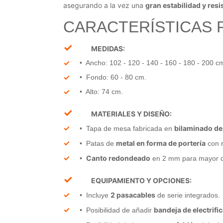
asegurando a la vez una
gran estabilidad y resi
CARACTERÍSTICAS P
✓
MEDIDAS:
• Ancho: 102 - 120 - 140 - 160 - 180 - 200 c
• Fondo: 60 - 80 cm.
• Alto: 74 cm.
✓
MATERIALES Y DISEÑO:
bilaminado d
• Tapa de mesa fabricada en
metal en forma de portería
• Patas de
con r
Canto redondeado
•
en 2 mm para mayor c
✓
EQUIPAMIENTO Y OPCIONES:
2 pasacables
• Incluye
de serie integrados.
bandeja de electrifi
• Posibilidad de añadir