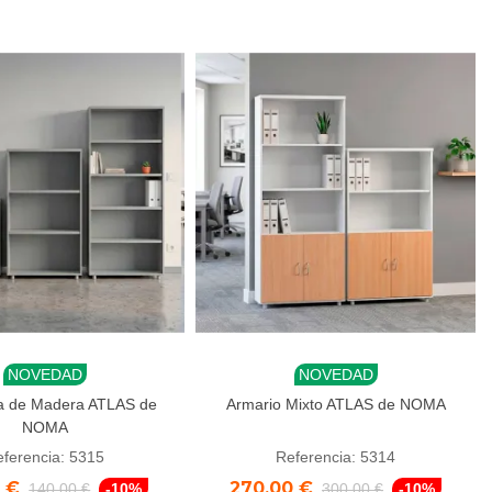
NOVEDAD
NOVEDAD
r al carrito
Añadir al carrito
ía de Madera ATLAS de
Armario Mixto ATLAS de NOMA
NOMA
ferencia: 5315
Referencia: 5314
0 €
270,00 €
140,00 €
-10%
300,00 €
-10%