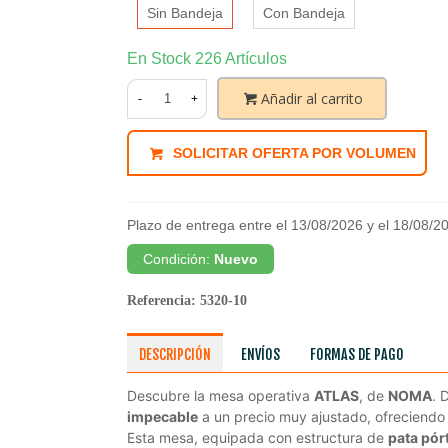
Sin Bandeja
Con Bandeja
En Stock
226 Artículos
Añadir al carrito
-
+
SOLICITAR OFERTA POR VOLUMEN
Plazo de entrega entre el 13/08/2026 y el 18/08/2
Condición:
Nuevo
Referencia:
5320-10
DESCRIPCIÓN
ENVÍOS
FORMAS DE PAGO
Descubre la mesa operativa
ATLAS
, de
NOMA
. 
impecable
a un precio muy ajustado, ofreciend
Esta mesa, equipada con estructura de
pata pór