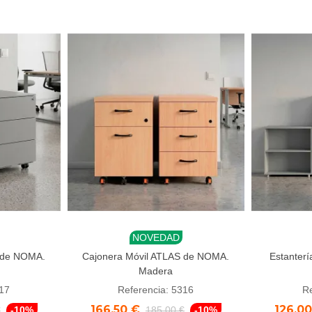
NOVEDAD
Añadir al carrito
Añadi
 de NOMA.
Cajonera Móvil ATLAS de NOMA.
Estanter
Madera
317
Referencia: 5316
Re
166,50 €
126,0
€
-10%
185,00 €
-10%