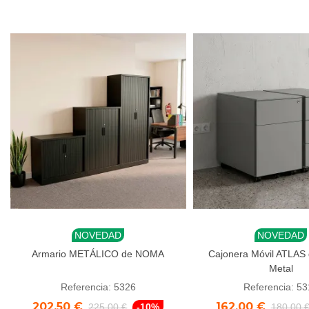
NOVEDAD
NOVEDAD
Añadir al carrito
Añadir al carrito
Armario METÁLICO de NOMA
Cajonera Móvil ATLAS
Metal
Referencia: 5326
Referencia: 5
202,50 €
162,00 €
225,00 €
-10%
180,00 