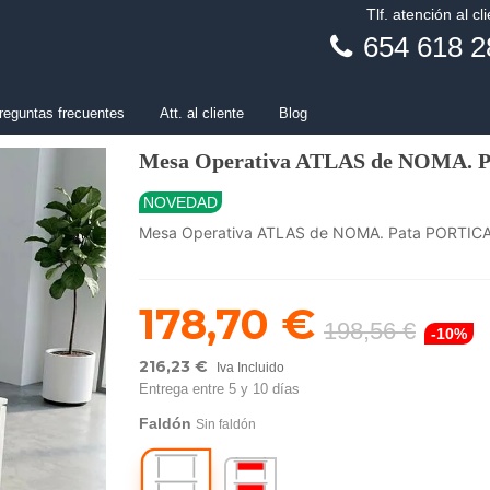
Tlf. atención al cl
654 618 2
reguntas frecuentes
Att. al cliente
Blog
Mesa Operativa ATLAS de NOMA. 
NOVEDAD
Mesa Operativa ATLAS de NOMA. Pata PORTIC
178,70 €
198,56 €
-10%
216,23 €
Iva Incluido
Entrega entre 5 y 10 días
Faldón
Sin faldón
Sin
Madera