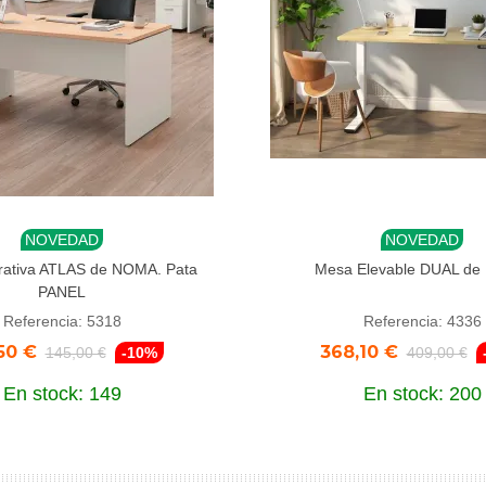
NOVEDAD
NOVEDAD
dir al carrito
Añadir al carrito
ativa ATLAS de NOMA. Pata
Mesa Elevable DUAL d
PANEL
Referencia: 5318
Referencia: 4336
50 €
368,10 €
145,00 €
-10%
409,00 €
En stock: 149
En stock: 200