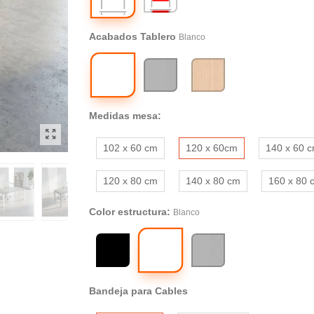
faldón
Acabados Tablero
Blanco
Blanco
Gris
Haya
Medidas mesa:
102 x 60 cm
120 x 60cm
140 x 60 
120 x 80 cm
140 x 80 cm
160 x 80 
Color estructura:
Blanco
Blanco
Negro
Gris
Bandeja para Cables