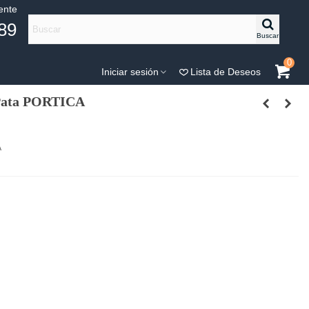
iente
89
Buscar
0
Iniciar sesión
Lista de Deseos
Pata PORTICA
A