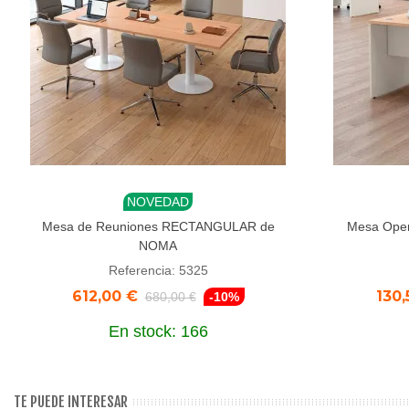
NOVEDAD
Añadir al carrito
Aña
Mesa de Reuniones RECTANGULAR de
Mesa Oper
NOMA
Referencia: 5325
612,00 €
130,
680,00 €
-10%
En stock: 166
TE PUEDE INTERESAR