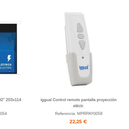
 92" 203x114
iggual Control remoto pantalla proyección
Añadir al carrito
eléctr.
0054
Referencia: MPRPAY0058
22,25 €