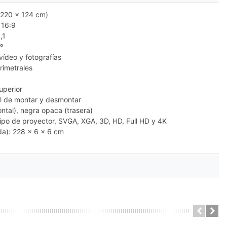
220 x 124 cm)
 16:9
,1
º
vídeo y fotografías
rimetrales
uperior
l de montar y desmontar
ontal), negra opaca (trasera)
 tipo de proyector, SVGA, XGA, 3D, HD, Full HD y 4K
da): 228 x 6 x 6 cm