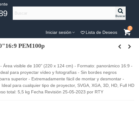
iente
89
Buscar
0
Iniciar sesión
Lista de Deseos
100"16:9 PEM100p
Área visible de 100" (220 x 124 cm) - Formato: panorámico 16:9 -
Ideal para proyectar vídeo y fotografías - Sin bordes negros
n barra superior - Extremadamente fácil de montar y desmontar -
 - Ideal para cualquier tipo de proyector, SVGA, XGA, 3D, HD, Full HD
Peso total: 5,5 kg Fecha Revisión 25-05-2023 por RTY