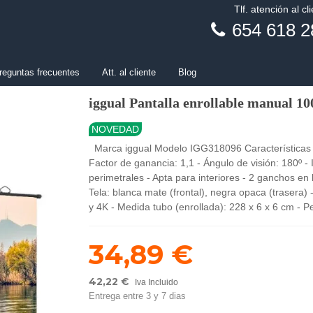
Tlf. atención al cl
654 618 2
reguntas frecuentes
Att. al cliente
Blog
iggual Pantalla enrollable manual 
NOVEDAD
Marca iggual Modelo IGG318096 Características - 
Factor de ganancia: 1,1 - Ángulo de visión: 180º - 
perimetrales - Apta para interiores - 2 ganchos e
Tela: blanca mate (frontal), negra opaca (trasera)
y 4K - Medida tubo (enrollada): 228 x 6 x 6 cm - 
34,89 €
42,22 €
Iva Incluido
Entrega entre 3 y 7 dias