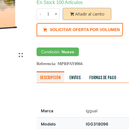
En Stock
100 Artículos
Añadir al carrito
-
+
SOLICITAR OFERTA POR VOLUMEN
Condición:
Nuevo
Referencia:
MPRPAY0066
DESCRIPCIÓN
ENVÍOS
FORMAS DE PAGO
Marca
iggual
Modelo
IGG318096