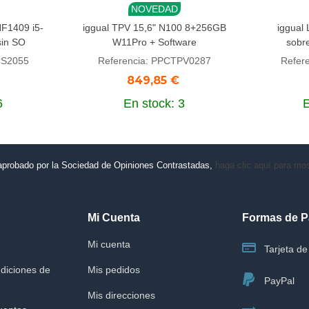
NOVEDAD
Añadir al carrito
Añadi
F1409 i5-
iggual TPV 15,6" N100 8+256GB
iggual 
sin SO
W11Pro + Software
sobr
CS2055
Referencia: PPCTPV0287
Refer
849,85 €
6
En stock: 3
E
aprobado por la Sociedad de Opiniones Contrastadas,
haga clic aquí para most
Mi Cuenta
Formas de 
Mi cuenta
Tarjeta de 
diciones de
Mis pedidos
PayPal
Mis direcciones