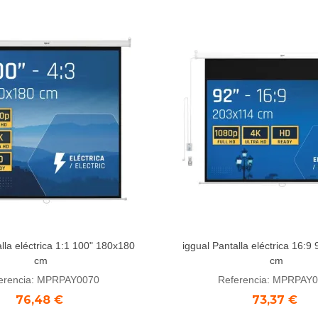
lla eléctrica 1:1 100" 180x180
iggual Pantalla eléctrica 16:9
dir al carrito
Añadir al carrito
cm
cm
erencia: MPRPAY0070
Referencia: MPRPAY
76,48 €
73,37 €