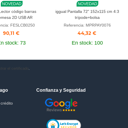
NOVEDAD
NOVEDAD
r al carrito
Añadir al carrito
Lector código barras
iggual Pantalla 72" 152x115 cm 4:3
emesa 2D USB AR
trípode+bolsa
encia: FESLCB0250
Referencia: MPRPAY0076
90,11 €
44,32 €
n stock: 73
En stock: 100
rar el certificado
.
Pago
Confianza y Seguridad
crédito