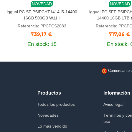
NOVEDAD
NOVEDAD
Añadir al carrito
Añadir al carrito
iggual PC ST PSIPCHT1414 i5-14400
iggual PC SFF PSIPCH
16GB 500GB W11H
14400 16GB 1TB 
Referencia: PPCPCS2083
Referencia: PPCP
739,17 €
717,86 €
En stock: 15
En stock: 
Comerciante 
Productos
Información
Todos los productos
Aviso legal
Novedades
Términos y con
uso
Lo más vendido