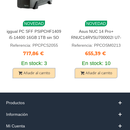
NOVEDAD
NOVEDAD
iggual PC SFF PSIPCHF1409
Asus NUC 14 Pro+
i5-14400 16GB 1TB sin SO
RNUC14RVSU700002I U7-
155H Plata
Referencia: PPCPCS2055
Referencia: PPCOSM0213
717,86 €
655,39 €
En stock: 3
En stock: 10
Añadir al carrito
Añadir al carrito
Productos
Información
Mi Cuenta