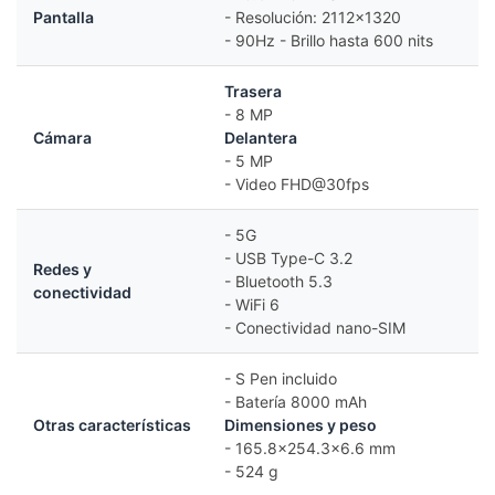
Pantalla
- Resolución: 2112×1320
- 90Hz - Brillo hasta 600 nits
Trasera
- 8 MP
Cámara
Delantera
- 5 MP
- Video FHD@30fps
- 5G
- USB Type-C 3.2
Redes y
- Bluetooth 5.3
conectividad
- WiFi 6
- Conectividad nano-SIM
- S Pen incluido
- Batería 8000 mAh
Otras características
Dimensiones y peso
- 165.8×254.3×6.6 mm
- 524 g