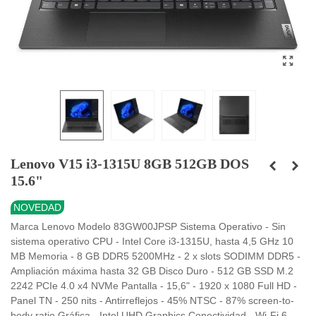
Lenovo V15 i3-1315U 8GB 512GB DOS
15.6"
NOVEDAD
Marca Lenovo Modelo 83GW00JPSP Sistema Operativo - Sin
sistema operativo CPU - Intel Core i3-1315U, hasta 4,5 GHz 10
MB Memoria - 8 GB DDR5 5200MHz - 2 x slots SODIMM DDR5 -
Ampliación máxima hasta 32 GB Disco Duro - 512 GB SSD M.2
2242 PCIe 4.0 x4 NVMe Pantalla - 15,6" - 1920 x 1080 Full HD -
Panel TN - 250 nits - Antirreflejos - 45% NTSC - 87% screen-to-
body ratio Gráfica - Intel UHD Graphics Conectividad - Wi-Fi 6