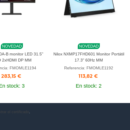
NOVEDAD
NOVEDAD
r al carrito
Añadir al carrito
A-B monitor LED 31.5"
Nilox NXMP17FHD601 Monitor Portátil
 2xHDMI DP MM
17.3" 60Hz MM
encia: FMOMLE1194
Referencia: FMOMLE1192
283,15 €
113,82 €
En stock: 3
En stock: 2
rar el certificado
.