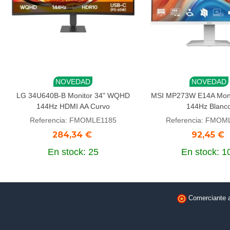
NOVEDAD
NOVEDAD
Añadir al carrito
Añadir al carrito
LG 34U640B-B Monitor 34" WQHD
MSI MP273W E14A Monit
144Hz HDMI AA Curvo
144Hz Blanc
Referencia: FMOMLE1185
Referencia: FMOM
284,34 €
92,45 €
En stock: 25
En stock: 1
Comerciante 