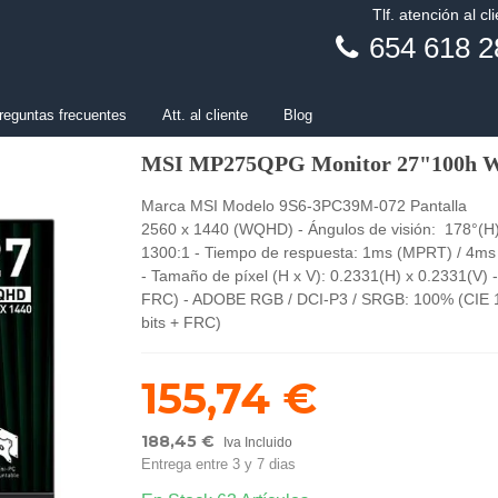
Tlf. atención al cl
654 618 2
reguntas frecuentes
Att. al cliente
Blog
MSI MP275QPG Monitor 27"100h
Marca MSI Modelo 9S6-3PC39M-072 Pantalla - T
2560 x 1440 (WQHD) - Ángulos de visión: 178°(H) /
1300:1 - Tiempo de respuesta: 1ms (MPRT) / 4ms (
- Tamaño de píxel (H x V): 0.2331(H) x 0.2331(V) - T
FRC) - ADOBE RGB / DCI-P3 / SRGB: 100% (CIE 1976)
bits + FRC)
155,74 €
188,45 €
Iva Incluido
Entrega entre 3 y 7 dias