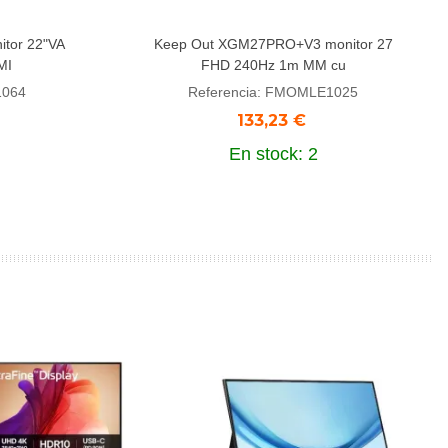
tor 22"VA
Keep Out XGM27PRO+V3 monitor 27
Añadir al carrito
MI
FHD 240Hz 1m MM cu
1064
Referencia: FMOMLE1025
133,23 €
En stock: 2