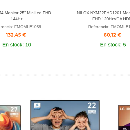
4 Monitor 25" MiniLed FHD
NILOX NXM22FHD1201 Moni
dir al carrito
Añadir al carrito
144Hz
FHD 120HzVGA HD
erencia: FMOMLE1059
Referencia: FMOMLE
132,45 €
60,12 €
En stock: 10
En stock: 5