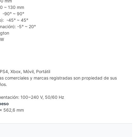
100 mm
): 0 ~ 130 mm
): -90° ~ 90°
io): -45° ~ 45°
inación): -5° ~ 20°
ngton
2W
PS4, Xbox, Móvil, Portátil
as comerciales y marcas registradas son propiedad de sus
ños.
imentación: 100~240 V, 50/60 Hz
peso
 x 562,6 mm