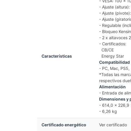
- VESA: 100 x 
- Ajuste (altura
- Ajuste (pivote
- Ajuste (girator
- Regulable (incl
- Bloqueo Kensi
- 2 x altavoces 
- Certificados:
CB/CE
Características
Energy Star
Compatibilidad
- PC, Mac, PS5, 
*Todas las marc
respectivos due
Alimentación
- Entrada de al
Dimensiones y 
- 614,0 x 226,9
- 6,26 kg
Certificado energético
Ver certificado