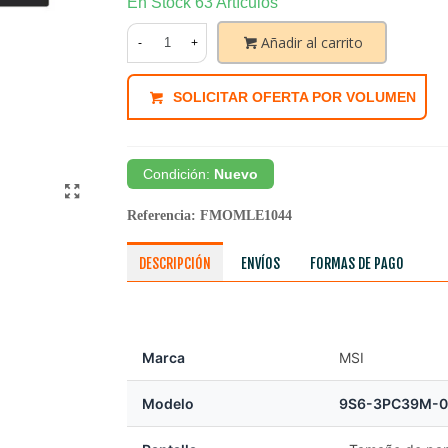
En Stock
63 Artículos
Añadir al carrito
-
+
SOLICITAR OFERTA POR VOLUMEN
Condición:
Nuevo
Referencia:
FMOMLE1044
DESCRIPCIÓN
ENVÍOS
FORMAS DE PAGO
Marca
MSI
Modelo
9S6-3PC39M-0