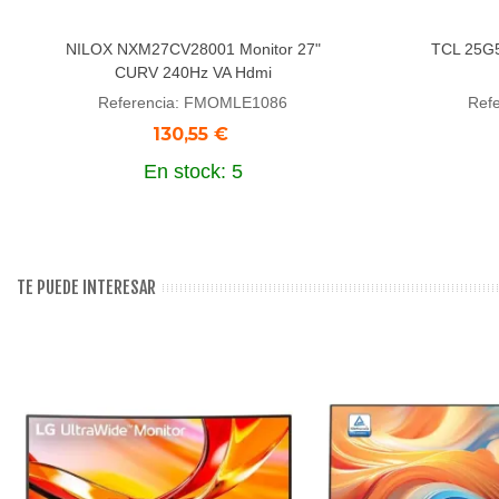
NILOX NXM27CV28001 Monitor 27"
TCL 25G5
Añadir al carrito
Aña
CURV 240Hz VA Hdmi
Referencia: FMOMLE1086
Ref
130,55 €
En stock: 5
TE PUEDE INTERESAR