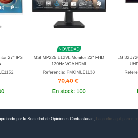
NOVEDAD
Añadir al carrito
Añadi
or 27" IPS
MSI MP225 E12VL Monitor 22" FHD
LG 32U720
o
120Hz VGA HDMI
UHD
LE1152
Referencia: FMOMLE1138
Refer
70,40 €
00
En stock: 100
aprobado por la Sociedad de Opiniones Contrastadas,
haga clic aquí para most