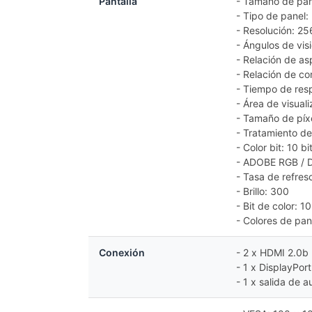
Pantalla
- Tamaño de pan
- Tipo de panel:
- Resolución: 2
- Ángulos de vis
- Relación de as
- Relación de co
- Tiempo de res
- Área de visual
- Tamaño de píxe
- Tratamiento de 
- Color bit: 10 b
- ADOBE RGB / D
- Tasa de refres
- Brillo: 300
- Bit de color: 1
- Colores de pan
Conexión
- 2 x HDMI 2.0
- 1 x DisplayPort
- 1 x salida de a