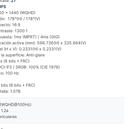
talla:
27"
IPS
560 x 1440 (WQHD)
ión: 178°(H) / 178°(V)
pecto: 16:9
ntraste: 1300:1
puesta: 1ms (MPRT) / 4ms (GtG)
ización activa (mm): 596.736(H) x 335.664(V)
l (H x V): 0.2331(H) x 0.2331(V)
la superficie: Anti-glare
its (8 bits + FRC)
CI-P3 / SRGB: 100% (CIE 1976)
co: 100 Hz
0 bits (8 bits + FRC)
talla: 1.07B
b (WQHD@100Hz)
 1.2a
uriculares