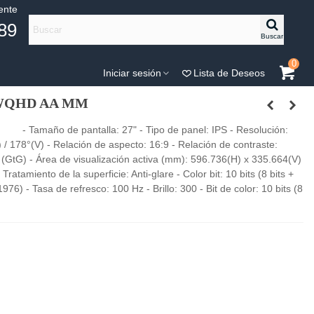
iente
89
Buscar
0
Iniciar sesión
Lista de Deseos
 WQHD AA MM
amaño de pantalla: 27" - Tipo de panel: IPS - Resolución:
 178°(V) - Relación de aspecto: 16:9 - Relación de contraste:
GtG) - Área de visualización activa (mm): 596.736(H) x 335.664(V)
ratamiento de la superficie: Anti-glare - Color bit: 10 bits (8 bits +
 - Tasa de refresco: 100 Hz - Brillo: 300 - Bit de color: 10 bits (8