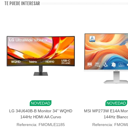
TE PUEDE INTERESAR
NOVEDAD
NOVEDAD
Añadir al carrito
Añadir al carrito
LG 34U640B-B Monitor 34" WQHD
MSI MP273W E14A Monit
144Hz HDMI AA Curvo
144Hz Blanc
Referencia: FMOMLE1185
Referencia: FMOM