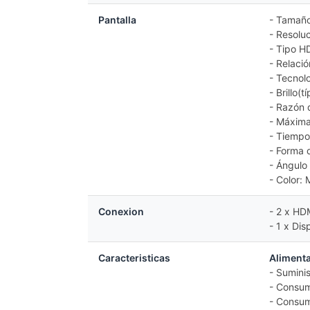
Pantalla
- Tamañ
- Resolu
- Tipo HD
- Relaci
- Tecnol
- Brillo(
- Razón d
- Máxima
- Tiempo
- Forma d
- Ángulo
- Color:
Conexion
- 2 x HD
- 1 x Dis
Caracteristicas
Aliment
- Sumini
- Consum
- Consum