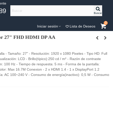
iente
89
Buscar
0
Iniciar sesión
Lista de Deseos
r 27" FHD HDMI DP AA
 Tamaño: 27" - Resolución: 1920 x 1080 Pixeles - Tipo HD: Full
alización: LCD - Brillo(típico):250 cd / m² - Razón de contraste
ón: 100 Hz - Tiempo de respuesta: 5 ms - Forma de la pantalla:
Color: Max 16.7M Conexion - 2 x HDMI 1.4 - 1 x DisplayPort 1.2
rgía: AC 100~240 V - Consumo de energía(inactivo): 0,5 W - Consumo