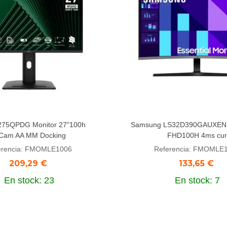
75QPDG Monitor 27"100h
Samsung LS32D390GAUXEN 
dir al carrito
Añadir al carrito
Cam AA MM Docking
FHD100H 4ms cur
erencia: FMOMLE1006
Referencia: FMOMLE
209,29 €
133,65 €
En stock: 23
En stock: 7