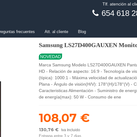
Tlf. atención al cl
654 618 2
reguntas frecuentes
Att. al cliente
Blog
Samsung LS27D400GAUXEN Monito
NOVEDAD
Marca Samsung Modelo LS27D400GAUXEN Pantalla -
HD - Relación de aspecto: 16:9 - Tecnología de visu
(típica): 1000:1 - Máxima velocidad de actualizaci
Plana - Ángulo de visión(H/V): 178°(H)/178°(V) - 
Caracteristicas Alimentación - Suministro de ene
de energía(max): 50 W - Consumo de ene
108,07 €
130,76 €
Iva Incluido
Entrega entre 3 y 7 dias