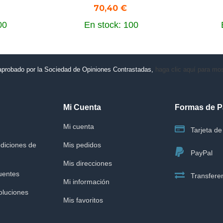
70,40 €
00
En stock: 100
aprobado por la Sociedad de Opiniones Contrastadas,
haga clic aquí para most
Mi Cuenta
Formas de 
Mi cuenta
Tarjeta de 
diciones de
Mis pedidos
PayPal
Mis direcciones
uentes
Transferen
Mi información
oluciones
Mis favoritos