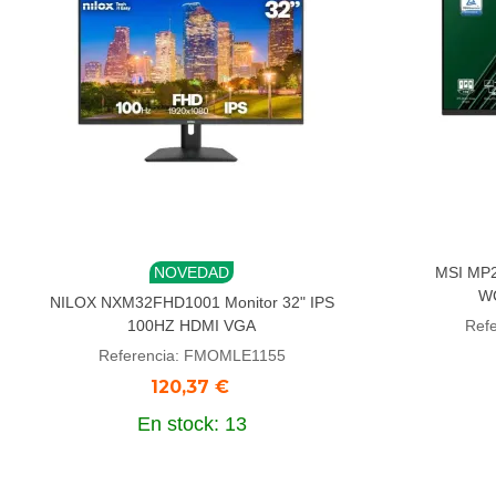
NOVEDAD
MSI MP2
Añadir al carrito
Aña
W
NILOX NXM32FHD1001 Monitor 32" IPS
100HZ HDMI VGA
Ref
Referencia: FMOMLE1155
120,37 €
En stock: 13