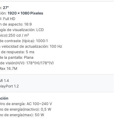
o:
27"
ción:
1920 x 1080 Pixeles
: Full HD
ón de aspecto: 16:9
ogía de visualización: LCD
típico):250 cd / m²
e contraste (típica): 1000:1
 velocidad de actualización: 100 Hz
 de respuesta: 5 ms
e la pantalla: Plana
 de visión(H/V): 178°(H)/178°(V)
 Max 16.7M
MI 1.4
playPort 1.2
ación
stro de energía: AC 100~240 V
o de energía(inactivo): 0,5 W
o de energía(max): 50 W