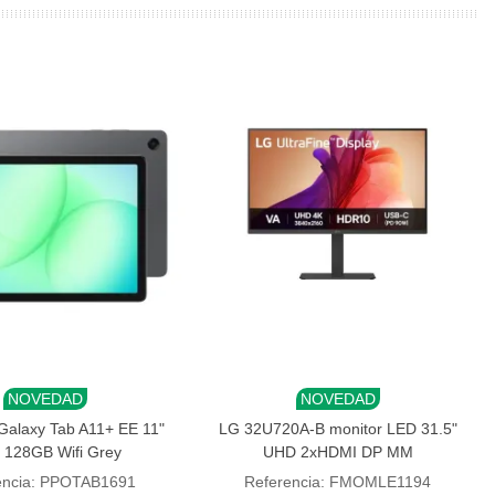
NOVEDAD
NOVEDAD
r al carrito
Añadir al carrito
alaxy Tab A11+ EE 11"
LG 32U720A-B monitor LED 31.5"
 128GB Wifi Grey
UHD 2xHDMI DP MM
encia: PPOTAB1691
Referencia: FMOMLE1194