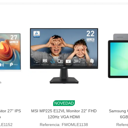
NOVEDAD
Añadir al carrito
Añadi
or 27" IPS
MSI MP225 E12VL Monitor 22" FHD
Samsung G
o
120Hz VGA HDMI
6GB
LE1152
Referencia: FMOMLE1138
Refer