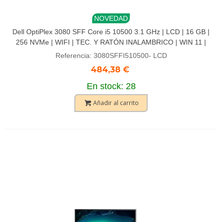
NOVEDAD
Dell OptiPlex 3080 SFF Core i5 10500 3.1 GHz | LCD | 16 GB |
256 NVMe | WIFI | TEC. Y RATÓN INALAMBRICO | WIN 11 |
HDMI | DP
Referencia: 3080SFFI510500- LCD
484,38 €
En stock: 28
Añadir al carrito