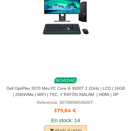
NOVEDAD
Dell OptiPlex 3070 Mini PC Core i5 9500T 2.2GHz | LCD | 16GB
| 256NVMe | WIFI | TEC. Y RATÓN INALÁM. | HDMI | DP
Referencia: 3070MINII59500T-
379,84 €
En stock: 14
Añadir al carrito