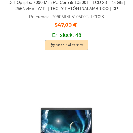
Dell Optiplex 7090 Mini PC Core i5 10500T | LCD 23" | 16GB |
256NVMe | WIFI | TEC. Y RATÓN INALAMBRICO | DP
Referencia: 7090MINII510500T- LCD23
547,00 €
En stock: 48
Añadir al carrito