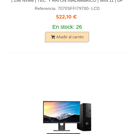
| 256 NVMe | TEC. Y RATÓN INALAMBRICO | WIN 11 | DP
Referencia: 7070SFFI79700- LCD
522,10 €
En stock: 26
Añadir al carrito