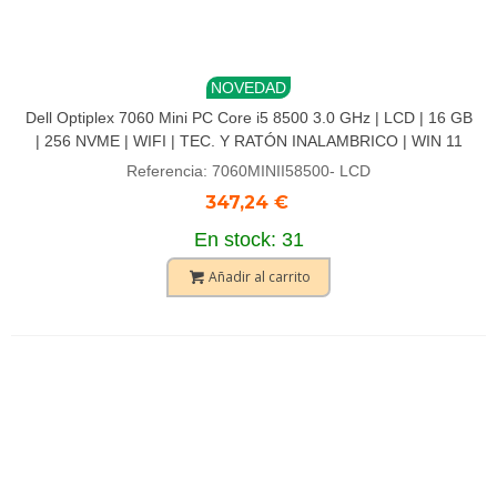
NOVEDAD
Dell Optiplex 7060 Mini PC Core i5 8500 3.0 GHz | LCD | 16 GB
| 256 NVME | WIFI | TEC. Y RATÓN INALAMBRICO | WIN 11
PRO | DP
Referencia: 7060MINII58500- LCD
347,24 €
En stock: 31
Añadir al carrito