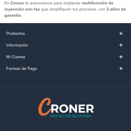
En
Croner
te asesoramos para implantar
multifunción de
inyección con fax
que simplifiquen tus procesos, con
3 años de
garantía
.
Productos
Información
Mi Cuenta
Formas de Pago