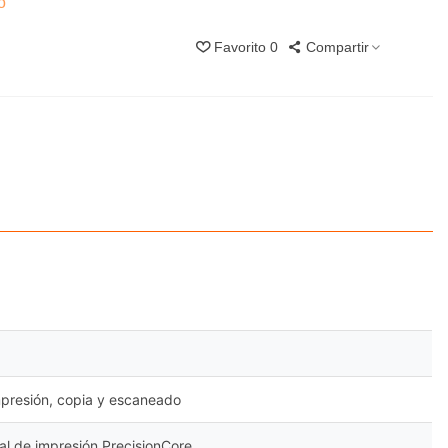
o
Favorito
0
Compartir
mpresión, copia y escaneado
l de impresión PrecisionCore