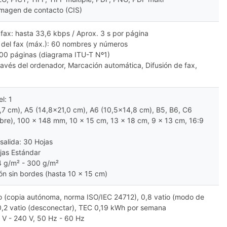
imagen de contacto (CIS)
 fax: hasta 33,6 kbps / Aprox. 3 s por página
del fax (máx.): 60 nombres y números
100 páginas (diagrama ITU-T Nº1)
través del ordenador, Marcación automática, Difusión de fax,
l: 1
,7 cm), A5 (14,8x21,0 cm), A6 (10,5x14,8 cm), B5, B6, C6
sobre), 100 x 148 mm, 10 x 15 cm, 13 x 18 cm, 9 x 13 cm, 16:9
salida: 30 Hojas
jas Estándar
4 g/m² - 300 g/m²
ón sin bordes (hasta 10 x 15 cm)
o (copia autónoma, norma ISO/IEC 24712), 0,8 vatio (modo de
 0,2 vatio (desconectar), TEC 0,19 kWh por semana
0 V - 240 V, 50 Hz - 60 Hz