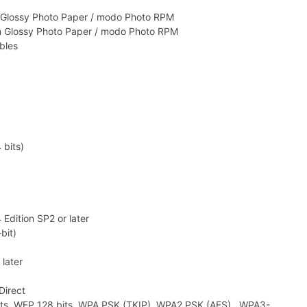
 Glossy Photo Paper / modo Photo RPM
 Glossy Photo Paper / modo Photo RPM
bles
bits)
dition SP2 or later
bit)
later
Direct
ts, WEP 128 bits, WPA PSK (TKIP), WPA2 PSK (AES) , WPA3-