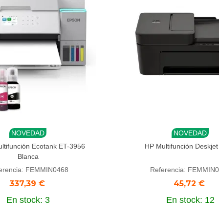
NOVEDAD
NOVEDAD
dir al carrito
Añadir al carrito
ltifunción Ecotank ET-3956
HP Multifunción Deskje
Blanca
erencia: FEMMIN0468
Referencia: FEMMIN
337,39 €
45,72 €
En stock: 3
En stock: 12