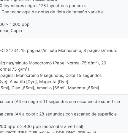
0 Inyectores negro, 128 Inyectores por color
 Con tecnología de gotas de tinta de tamaño variable
800 x 1.200 ppp
anear, Copia
/IEC 24734: 15 páginas/minuto Monocromo, 8 páginas/minuto
 páginas/minuto Monocromo (Papel Normal 75 g/m²), 20
Normal 75 g/m²)
a página: Monocromo 9 segundos, Color 15 segundos
Dye], Amarillo [Dye], Magenta [Dye]
5ml], Cian [65ml], Amarillo [65ml], Magenta [65ml]
a cara (A4 en negro): 11 segundos con escaneo de superficie
a cara (A4 a color): 28 segundos con escaneo de superficie
200 ppp x 2.400 ppp (horizontal × vertical)
G, PICT, TIFF, TIFF múltiple, PDF, PNG, PDF multi