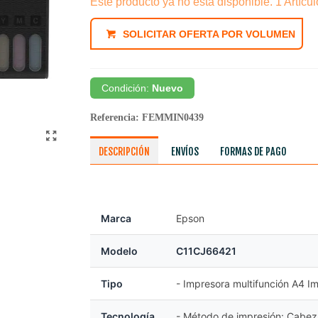
Este producto ya no está disponible.
1 Artícul
SOLICITAR OFERTA POR VOLUMEN
Condición:
Nuevo
Referencia:
FEMMIN0439
DESCRIPCIÓN
ENVÍOS
FORMAS DE PAGO
Marca
Epson
Modelo
C11CJ66421
Tipo
- Impresora multifunción A4 I
Tecnología
- Método de impresión: Cabeza