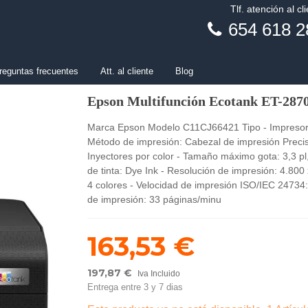
Tlf. atención al cl
654 618 2
reguntas frecuentes
Att. al cliente
Blog
Epson Multifunción Ecotank ET-287
Marca Epson Modelo C11CJ66421 Tipo - Impresora 
Método de impresión: Cabezal de impresión Precis
Inyectores por color - Tamaño máximo gota: 3,3 pl
de tinta: Dye Ink - Resolución de impresión: 4.800
4 colores - Velocidad de impresión ISO/IEC 24734
de impresión: 33 páginas/minu
163,53 €
197,87 €
Iva Incluido
Entrega entre 3 y 7 dias