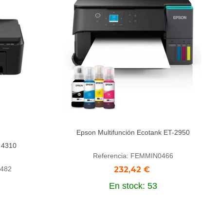
Epson Multifunción Ecotank ET-2950
Añadir al carrito
t 4310
Referencia: FEMMIN0466
0482
232,42 €
En stock: 53