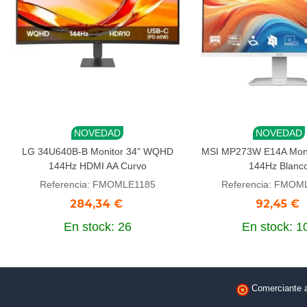
NOVEDAD
NOVEDAD
Añadir al carrito
Añadir al carrito
LG 34U640B-B Monitor 34" WQHD
MSI MP273W E14A Monit
144Hz HDMI AA Curvo
144Hz Blanc
Referencia: FMOMLE1185
Referencia: FMOM
284,34 €
92,45 €
En stock: 26
En stock: 1
Comerciante 