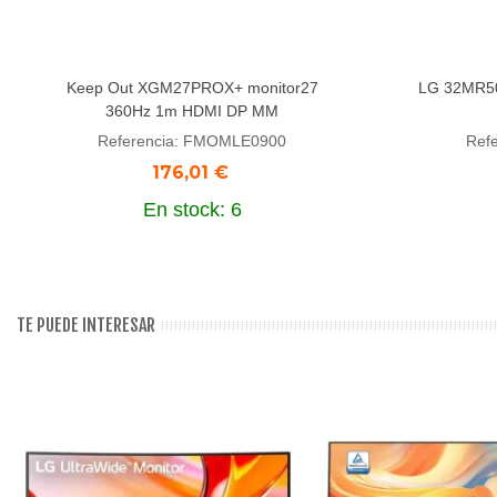
Keep Out XGM27PROX+ monitor27
LG 32MR50
Añadir al carrito
Aña
360Hz 1m HDMI DP MM
Referencia: FMOMLE0900
Ref
176,01 €
En stock: 6
TE PUEDE INTERESAR