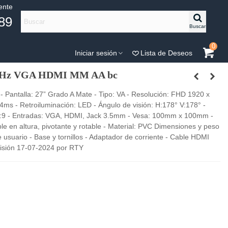
iente
89
Buscar
0
Iniciar sesión
Lista de Deseos
0Hz VGA HDMI MM AA bc
Pantalla: 27” Grado A Mate - Tipo: VA - Resolución: FHD 1920 x
ms - Retroiluminación: LED - Ángulo de visión: H:178° V:178° -
 16:9 - Entradas: VGA, HDMI, Jack 3.5mm - Vesa: 100mm x 100mm -
ble en altura, pivotante y rotable - Material: PVC Dimensiones y peso
 usuario - Base y tornillos - Adaptador de corriente - Cable HDMI
evisión 17-07-2024 por RTY