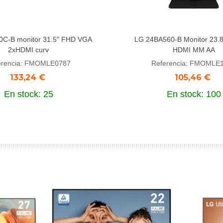
C-B monitor 31.5" FHD VGA
LG 24BA560-B Monitor 23.
dir al carrito
Añadir al carrito
2xHDMI curv
HDMI MM AA
erencia: FMOMLE0787
Referencia: FMOMLE
133,24 €
105,46 €
En stock: 25
En stock: 100