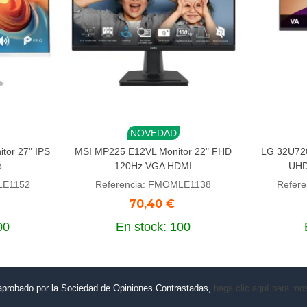
NOVEDAD
Añadir al carrito
Añadi
or 27" IPS
MSI MP225 E12VL Monitor 22" FHD
LG 32U720
o
120Hz VGA HDMI
UHD
LE1152
Referencia: FMOMLE1138
Refer
70,40 €
00
En stock: 100
aprobado por la Sociedad de Opiniones Contrastadas,
haga clic aquí para most