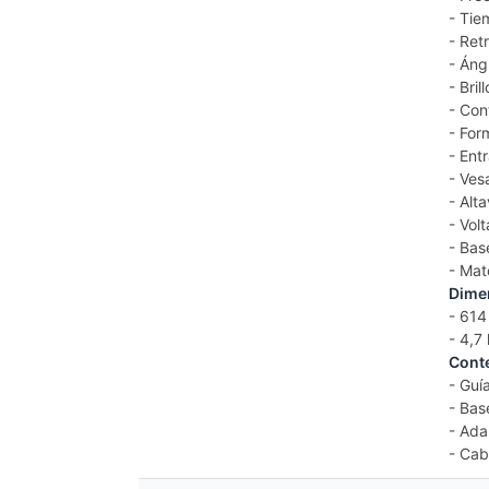
- Tie
- Ret
- Áng
- Bri
- Con
- For
- Ent
- Ve
- Alt
- Vol
- Bas
- Mat
Dime
- 614
- 4,7
Cont
- Guí
- Base
- Ada
- Cab