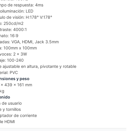
mpo de respuesta: 4ms
roiluminación: LED
ulo de visión: H:178° V:178°
llo: 250cd/m2
traste: 4000:1
mato: 16:9
radas: VGA, HDMI, Jack 3.5mm
sa: 100mm x 100mm
avoces: 2 x 3W
taje: 100-240
e ajustable en altura, pivotante y rotable
erial: PVC
nsiones y peso
 x 439 x 161 mm
 kg
enido
a de usuario
 y tornillos
ptador de corriente
le HDMI