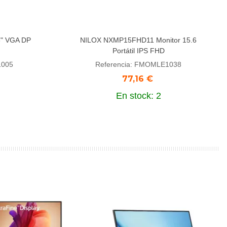
8" VGA DP
NILOX NXMP15FHD11 Monitor 15.6
Añadir al carrito
Portátil IPS FHD
1005
Referencia: FMOMLE1038
77,16 €
En stock: 2