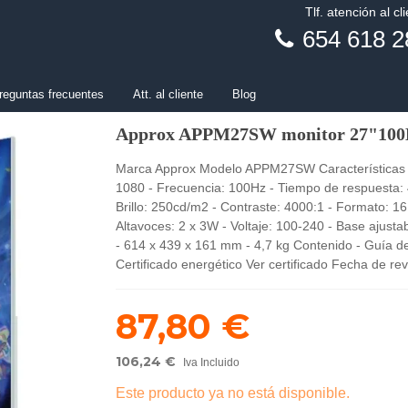
Tlf. atención al cl
654 618 2
reguntas frecuentes
Att. al cliente
Blog
Approx APPM27SW monitor 27"10
Marca Approx Modelo APPM27SW Características - 
1080 - Frecuencia: 100Hz - Tiempo de respuesta: 4
Brillo: 250cd/m2 - Contraste: 4000:1 - Formato:
Altavoces: 2 x 3W - Voltaje: 100-240 - Base ajusta
- 614 x 439 x 161 mm - 4,7 kg Contenido - Guía de
Certificado energético Ver certificado Fecha de r
87,80 €
106,24 €
Iva Incluido
Este producto ya no está disponible.