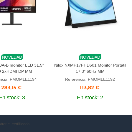
NOVEDAD
NOVEDAD
r al carrito
Añadir al carrito
A-B monitor LED 31.5"
Nilox NXMP17FHD601 Monitor Portátil
 2xHDMI DP MM
17.3" 60Hz MM
encia: FMOMLE1194
Referencia: FMOMLE1192
283,15 €
113,82 €
En stock: 3
En stock: 2
rar el certificado
.