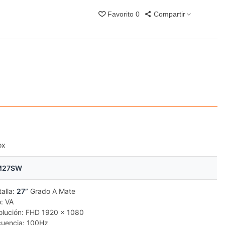
Favorito
0
Compartir
ox
M27SW
talla:
27”
Grado A Mate
o: VA
olución: FHD 1920 x 1080
cuencia: 100Hz