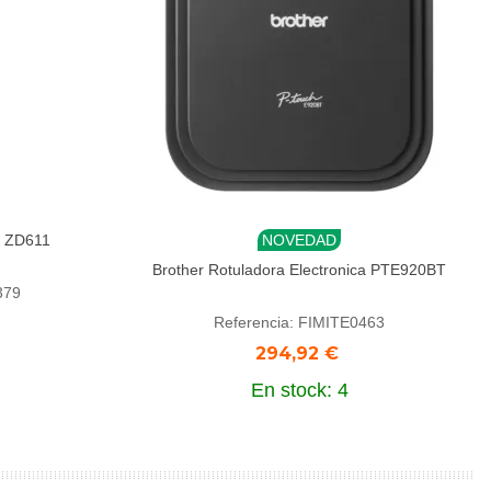
a ZD611
NOVEDAD
Añadir al carrito
Brother Rotuladora Electronica PTE920BT
379
Referencia: FIMITE0463
294,92 €
En stock: 4