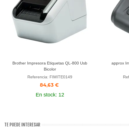
Brother Impresora Etiquetas QL-800 Usb
approx I
Añadir al carrito
Aña
Bicolor
Referencia: FIMITE0149
Re
84,63 €
En stock: 12
TE PUEDE INTERESAR