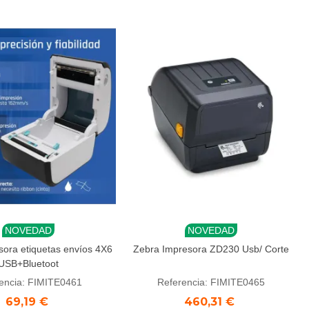
NOVEDAD
NOVEDAD
r al carrito
Añadir al carrito
sora etiquetas envíos 4X6
Zebra Impresora ZD230 Usb/ Corte
USB+Bluetoot
encia: FIMITE0461
Referencia: FIMITE0465
69,19 €
460,31 €