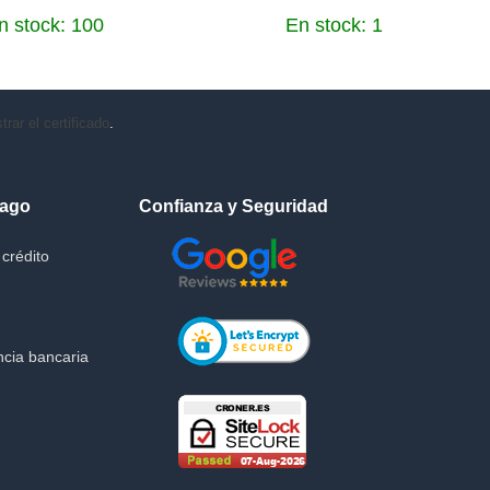
n stock: 100
En stock: 1
rar el certificado
.
Pago
Confianza y Seguridad
crédito
cia bancaria