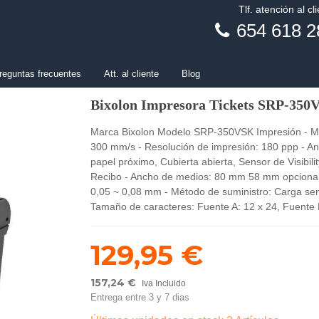
Tlf. atención al cl
654 618 2
reguntas frecuentes
Att. al cliente
Blog
Bixolon Impresora Tickets SRP-350
Marca Bixolon Modelo SRP-350VSK Impresión - Mét
300 mm/s - Resolución de impresión: 180 ppp - An
papel próximo, Cubierta abierta, Sensor de Visibili
Recibo - Ancho de medios: 80 mm 58 mm opcional 
0,05 ~ 0,08 mm - Método de suministro: Carga senc
Tamaño de caracteres: Fuente A: 12 x 24, Fuente
129,95 €
157,24 €
Iva Incluido
Entrega entre 3 y 7 dias