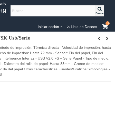
iente
89
Buscar
0
Iniciar sesión
Lista de Deseos
VSK Usb/Serie
odo de impresión: Térmica directa - Velocidad de impresión: hasta
cho de impresión: Hasta 72 mm - Sensor: Fin del papel, Fin del
ty Intelligence Interfaz - USB V2.0 FS + Serie Papel - Tipo de medio:
- Diámetro del rollo de papel: Hasta 83mm - Grosor de medios:
illa del papel Otras características Fuentes/Gráficos/Simbologías -
 B