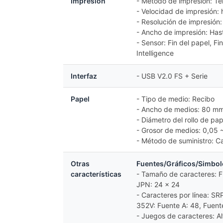
Impresión
- Método de impresión: Té
- Velocidad de impresión:
- Resolución de impresión
- Ancho de impresión: Ha
- Sensor: Fin del papel, Fi
Intelligence
Interfaz
- USB V2.0 FS + Serie
Papel
- Tipo de medio: Recibo
- Ancho de medios: 80 m
- Diámetro del rollo de p
- Grosor de medios: 0,05
- Método de suministro: Ca
Otras
Fuentes/Gráficos/Simbol
características
- Tamaño de caracteres: F
JPN: 24 x 24
- Caracteres por línea: S
352V: Fuente A: 48, Fuent
- Juegos de caracteres: A