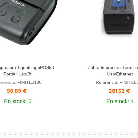
mpresora Tiquets appPOS58
Zebra Impresora Térmic
dir al carrito
Añadir al carrito
Portátil Usb/Bt
Usb/Ethernet
ferencia: FIMITE0186
Referencia: FIMITE0
50,89 €
281,52 €
En stock: 6
En stock: 1