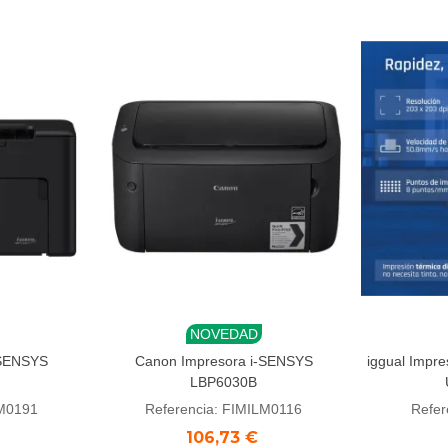
NOVEDAD
Añadir al carrito
Añadi
-SENSYS
Canon Impresora i-SENSYS
iggual Impre
LBP6030B
LM0191
Referencia: FIMILM0116
Refer
106,73 €