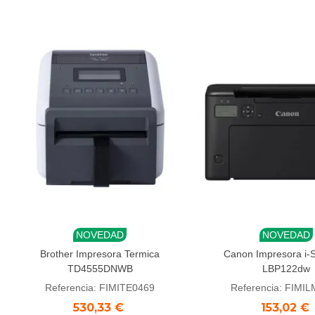
NOVEDAD
NOVEDAD
Añadir al carrito
Añadir al carrito
Brother Impresora Termica
Canon Impresora i
TD4555DNWB
LBP122dw
Referencia: FIMITE0469
Referencia: FIMI
530,33 €
153,02 €