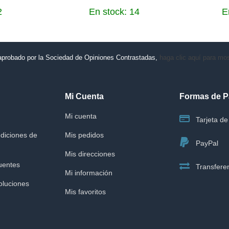
2
En stock: 14
E
aprobado por la Sociedad de Opiniones Contrastadas,
haga clic aquí para most
Mi Cuenta
Formas de 
Mi cuenta
Tarjeta de 
diciones de
Mis pedidos
PayPal
Mis direcciones
uentes
Transferen
Mi información
oluciones
Mis favoritos