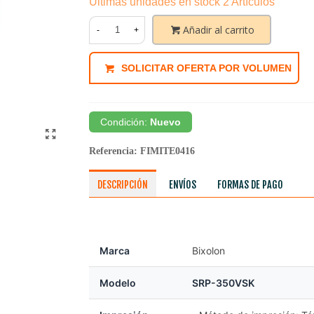
Últimas unidades en stock
2 Artículos
Añadir al carrito
-
+
SOLICITAR OFERTA POR VOLUMEN
Condición:
Nuevo
Referencia:
FIMITE0416
DESCRIPCIÓN
ENVÍOS
FORMAS DE PAGO
Marca
Bixolon
Modelo
SRP-350VSK